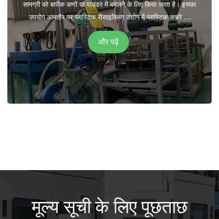
सामग्री को बारीक कणों या पाउडर में बदलने के लिए किया जाता है। इसका
प्लास्टिक रीसाइक्लिंग मशीनें विभिन्न प्रकार के प्लास्टिक को
उपयोग आमतौर पर प्लास्टिक रीसाइक्लिंग उद्योग में प्लास्टिक कचरे को
संभाल सकती हैं, जिनमें पॉलीथीन टेरेफ्थेलेट (पीईटी), उच्च घनत्व
संसाधित करने और इसे आगे की प्रक्रिया या पुन: उपयोग के लिए तैयार
पॉलीथीन (एचडीपीई), पॉलीप्रोपाइलीन (पीपी), और कम घनत्व
और पढ़ें
करने के लिए किया जाता है।
पॉलीथीन (एलडीपीई) जैसे सामान्य प्लास्टिक शामिल हैं।
रीसाइक्लिंग प्रक्रिया के आउटपुट का उपयोग कंटेनर, पैकेजिंग
चूर्णित प्लास्टिक का उपयोग विभिन्न प्लास्टिक रीसाइक्लिंग प्रक्रियाओं के
सामग्री, फाइबर, फिल्म और निर्माण सामग्री जैसे कई प्लास्टिक
लिए कच्चे माल के रूप में किया जा सकता है। इसे पिघलाया जा सकता है
उत्पादों के निर्माण के लिए किया जा सकता है।
और नए प्लास्टिक उत्पाद बनाने के लिए पुन: संसाधित किया जा सकता है या
कंपाउंडिंग अनुप्रयोगों में उपयोग किया जा सकता है।
विभिन्न प्रसंस्करण क्षमताओं और कण आकार की आवश्यकताओं को
समायोजित करने के लिए कांगजू प्लास्टिक पल्वराइज़र मशीनें विभिन्न आकारों
और कॉन्फ़िगरेशन में उपलब्ध हैं। ऐसी मशीन चुनना महत्वपूर्ण है जो संसाधित
किए जा रहे प्लास्टिक कचरे की विशिष्ट आवश्यकताओं और विशेषताओं से
मेल खाती हो।
मूल्य सूची के लिए पूछताछ